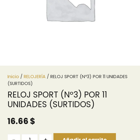
Inicio
/
RELOJERÍA
/ RELOJ SPORT (Nº3) POR 11 UNIDADES
(SURTIDOS)
RELOJ SPORT (Nº3) POR 11
UNIDADES (SURTIDOS)
16.66
$
Quantity
Añadir al carrito