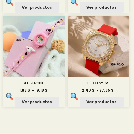
de
de
precios:
precios:
Ver productos
Ver productos
desde
desde
2.50 $
3.00 $
hasta
hasta
27.55 $
33.61 $
RELOJ N°336
RELOJ N°369
Rango
Rango
1.83
$
-
19.18
$
2.40
$
-
27.65
$
de
de
precios:
precios:
Ver productos
Ver productos
desde
desde
1.83 $
2.40 $
hasta
hasta
19.18 $
27.65 $