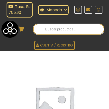
Tasa: Bs
Moneda
755,90
Búsqueda
de
productos
CUENTA / REGISTRO