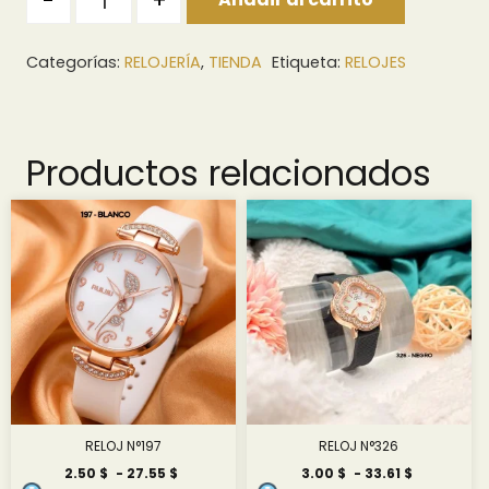
-
+
Categorías:
RELOJERÍA
,
TIENDA
Etiqueta:
RELOJES
Productos relacionados
RELOJ N°197
RELOJ N°326
Rango
Rango
2.50
$
-
27.55
$
3.00
$
-
33.61
$