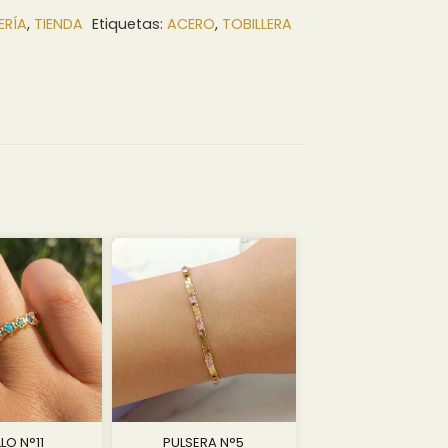
ERÍA
,
TIENDA
Etiquetas:
ACERO
,
TOBILLERA
LLO N°11
PULSERA N°5