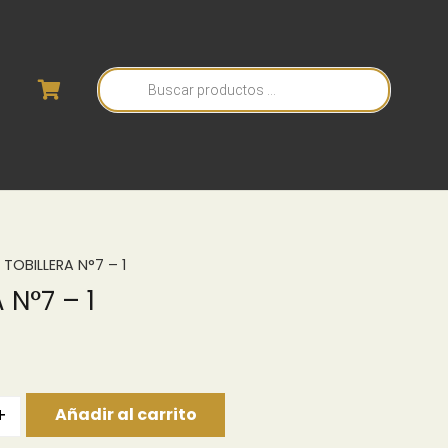
Búsqueda
de
productos
 TOBILLERA N°7 – 1
 N°7 – 1
+
Añadir al carrito