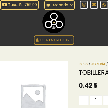
Tasa: Bs 755,90
Moneda
CUENTA / REGISTRO
Inicio
/
JOYERÍA
/
TOBILLERA
0.42
$
Quantity
-