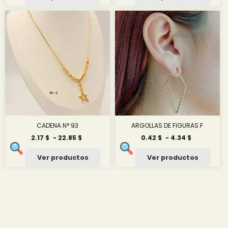
desde
0.58 $
hasta
0.58 $
CADENA N° 93
ARGOLLAS DE FIGURAS F
Rango
Rango
2.17
$
-
22.85
$
0.42
$
-
4.34
$
de
de
precios:
precios:
Ver productos
Ver productos
desde
desde
2.17 $
0.42 $
hasta
hasta
22.85 $
4.34 $