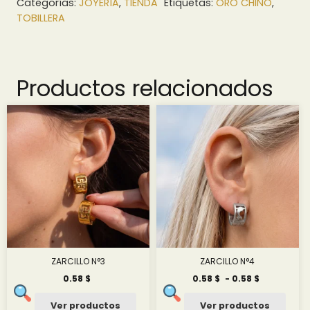
Categorías:
JOYERÍA
,
TIENDA
Etiquetas:
ORO CHINO
,
TOBILLERA
Productos relacionados
ZARCILLO N°3
ZARCILLO N°4
Rango
0.58
$
0.58
$
-
0.58
$
de
precios:
Ver productos
Ver productos