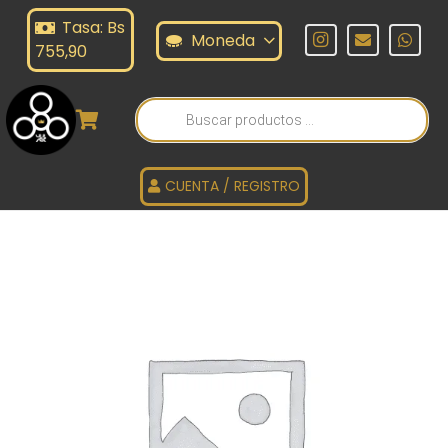
Tasa: Bs
Moneda
755,90
Búsqueda
de
productos
CUENTA / REGISTRO