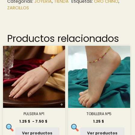
Categorías:
JOYERÍA
,
TIENDA
Etiquetas:
ORO CHINO
,
ZARCILLOS
Productos relacionados
PULSERA N°1
TOBILLERA N°5
Rango
1.25
$
-
7.50
$
1.25
$
de
precios:
Ver productos
Ver productos