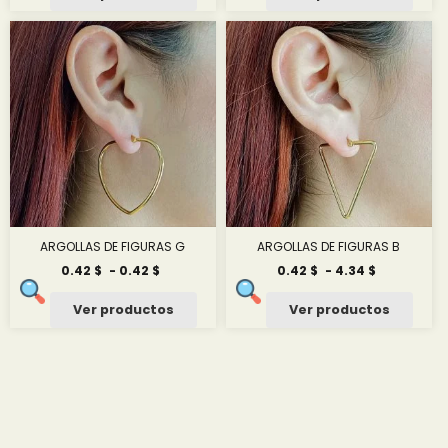
desde
1.25 $
hasta
7.50 $
ARGOLLAS DE FIGURAS G
ARGOLLAS DE FIGURAS B
Rango
Rango
0.42
$
-
0.42
$
0.42
$
-
4.34
$
de
de
precios:
precios:
Ver productos
Ver productos
desde
desde
0.42 $
0.42 $
hasta
hasta
0.42 $
4.34 $