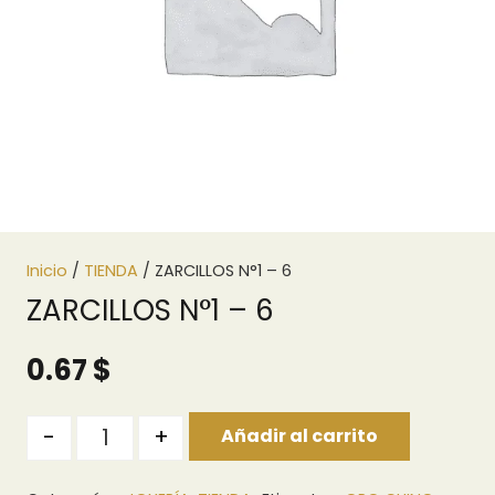
Inicio
/
TIENDA
/ ZARCILLOS N°1 – 6
ZARCILLOS N°1 – 6
0.67
$
Quantity
-
+
Añadir al carrito