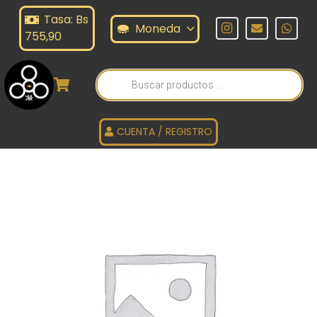
Tasa: Bs
Moneda
755,90
Búsqueda
de
productos
CUENTA / REGISTRO