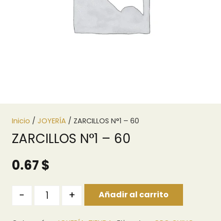
Inicio
/
JOYERÍA
/ ZARCILLOS N°1 – 60
ZARCILLOS N°1 – 60
0.67
$
Quantity
-
+
Añadir al carrito