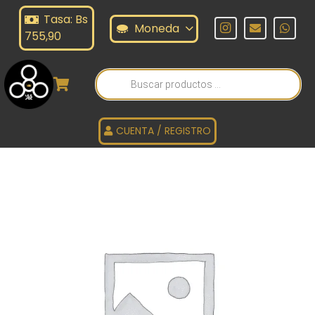
Tasa: Bs
Moneda
755,90
Búsqueda
de
productos
CUENTA / REGISTRO