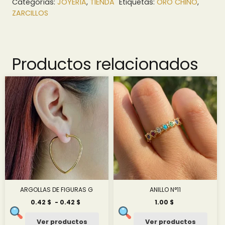
Categorías:
JOYERÍA
,
TIENDA
Etiquetas:
ORO CHINO
,
ZARCILLOS
Productos relacionados
ARGOLLAS DE FIGURAS G
ANILLO N°11
Rango
0.42
$
-
0.42
$
1.00
$
de
precios:
Ver productos
Ver productos