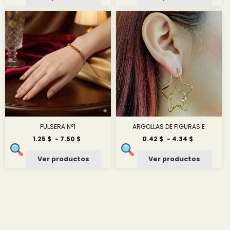
desde
0.42 $
hasta
0.42 $
PULSERA N°1
ARGOLLAS DE FIGURAS E
Rango
Rango
1.25
$
-
7.50
$
0.42
$
-
4.34
$
de
de
precios:
precios:
Ver productos
Ver productos
desde
desde
1.25 $
0.42 $
hasta
hasta
7.50 $
4.34 $