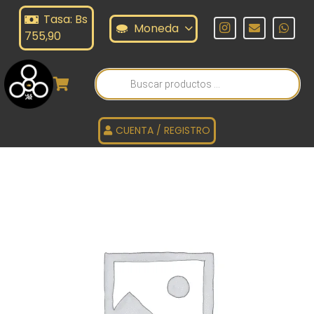
Tasa: Bs
Moneda
755,90
Búsqueda
de
productos
CUENTA / REGISTRO