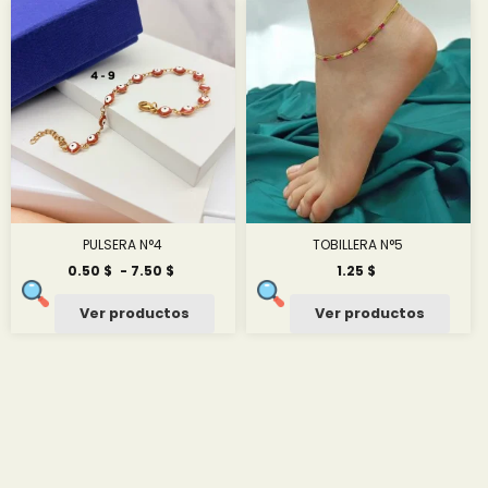
hasta
hasta
14.58 $
0.42 $
PULSERA N°4
TOBILLERA N°5
Rango
0.50
$
-
7.50
$
1.25
$
de
precios:
Ver productos
Ver productos
desde
0.50 $
hasta
7.50 $