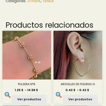
Categorías:
JOYERÍA
,
TIENDA
Productos relacionados
PULSERA N°9
ARGOLLAS DE FIGURAS G
Rango
Rango
1.25
$
-
14.58
$
0.42
$
-
0.42
$
de
de
precios:
precios:
Ver productos
Ver productos
desde
desde
1.25 $
0.42 $