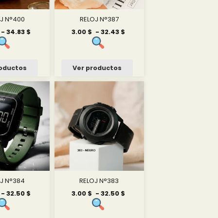
J N°400
RELOJ N°387
Rango
Rango
-
34.83
$
3.00
$
-
32.43
$
de
de
precios:
precios:
desde
desde
3.00 $
3.00 $
roductos
Ver productos
hasta
hasta
34.83 $
32.43 $
J N°384
RELOJ N°383
Rango
Rango
-
32.50
$
3.00
$
-
32.50
$
de
de
precios:
precios: