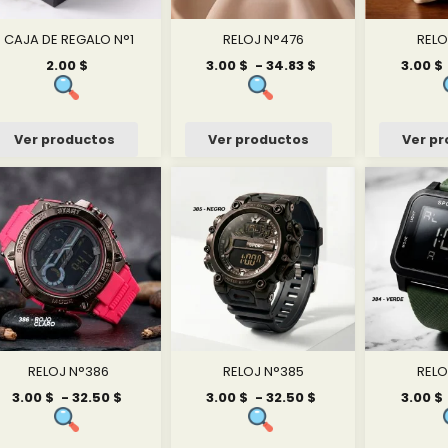
CAJA DE REGALO N°1
RELOJ N°476
RELO
Rango
2.00
$
3.00
$
-
34.83
$
3.00
$
de
precios:
desde
3.00 $
Ver productos
Ver productos
Ver p
hasta
34.83 $
RELOJ N°386
RELOJ N°385
RELO
Rango
Rango
3.00
$
-
32.50
$
3.00
$
-
32.50
$
3.00
$
de
de
precios:
precios: