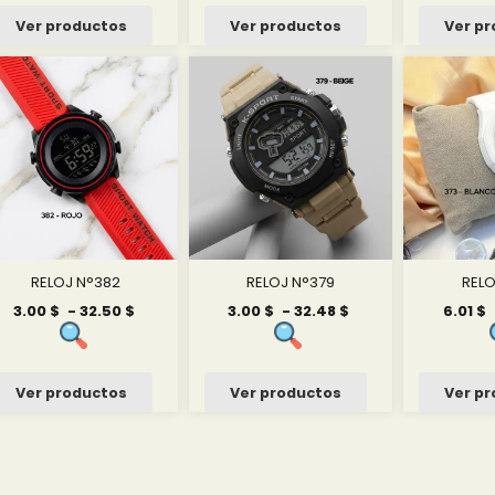
desde
desde
3.00 $
3.00 $
Ver productos
Ver productos
Ver p
hasta
hasta
32.50 $
32.50 $
RELOJ N°382
RELOJ N°379
RELO
Rango
Rango
3.00
$
-
32.50
$
3.00
$
-
32.48
$
6.01
$
de
de
precios:
precios:
desde
desde
3.00 $
3.00 $
Ver productos
Ver productos
Ver p
hasta
hasta
32.50 $
32.48 $