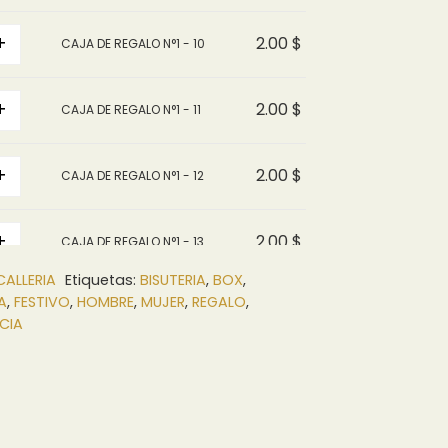
+
2.00
$
CAJA DE REGALO N°1 - 10
+
2.00
$
CAJA DE REGALO N°1 - 11
+
2.00
$
CAJA DE REGALO N°1 - 12
+
2.00
$
CAJA DE REGALO N°1 - 13
CALLERIA
Etiquetas:
BISUTERIA
,
BOX
,
A
,
FESTIVO
,
HOMBRE
,
MUJER
,
REGALO
,
+
2.00
$
CAJA DE REGALO N°1 - 14
CIA
+
2.00
$
CAJA DE REGALO N°1 - 15
+
2.00
$
CAJA DE REGALO N°1 - 16