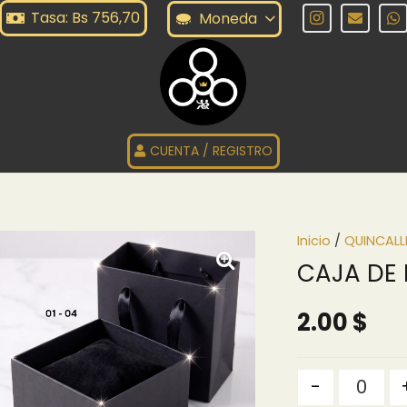
Tasa: Bs 756,70
Moneda
CUENTA / REGISTRO
Inicio
/
QUINCALL
CAJA DE 
2.00
$
Quantity
-