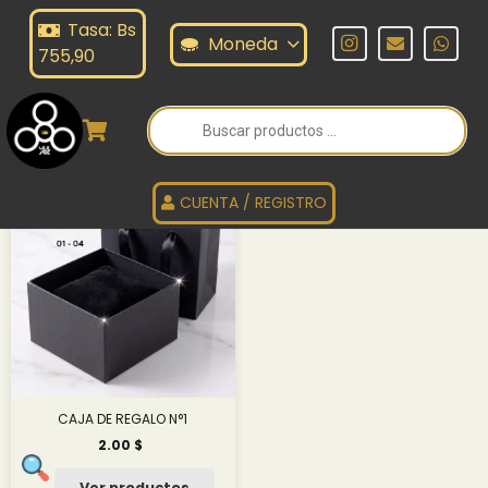
Tasa: Bs
OMBRE
Moneda
755,90
Búsqueda
de
HOMBRE
productos
CUENTA / REGISTRO
CAJA DE REGALO N°1
2.00
$
Ver productos