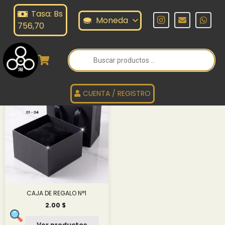
Tasa: Bs
OX
Moneda
756,70
Búsqueda
de
BOX
productos
CUENTA / REGISTRO
CAJA DE REGALO N°1
2.00
$
Ver productos