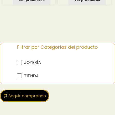
desde
desde
1.83 $
2.17 $
hasta
hasta
20.43 $
22.85 $
Filtrar por Categorías del producto
JOYERÍA
TIENDA
🛒 Seguir comprando