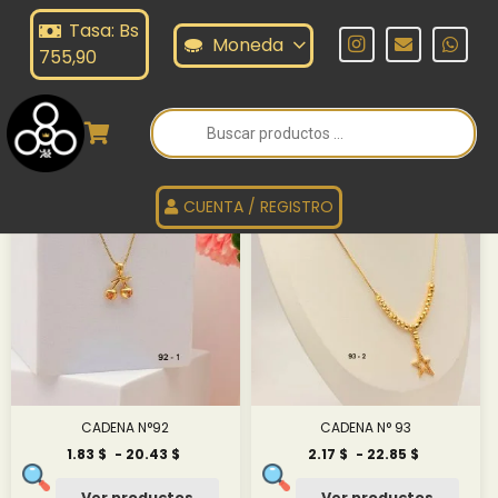
Tasa: Bs
ADENA ACERO
Moneda
755,90
Búsqueda
de
CADENA ACERO
productos
CUENTA / REGISTRO
CADENA N°92
CADENA N° 93
Rango
Rango
1.83
$
-
20.43
$
2.17
$
-
22.85
$
de
de
precios:
precios:
Ver productos
Ver productos