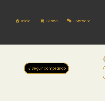
COMBO SERIE N°3
Inicio
Tienda
Contacto
🛒 Seguir comprando