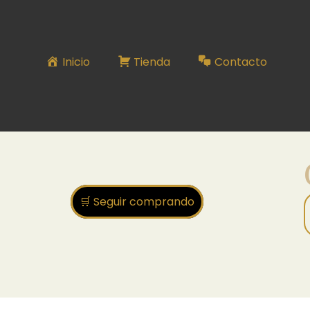
COMBO SERIE N°9
Inicio
Tienda
Contacto
🛒 Seguir comprando