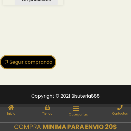
desde
3.00 $
hasta
34.83 $
🛒 Seguir comprando
Copyright © 2021 Bisuteria888
Inicio
Tienda
Contactos
COMPRA
MINIMA PARA ENVIO 20$