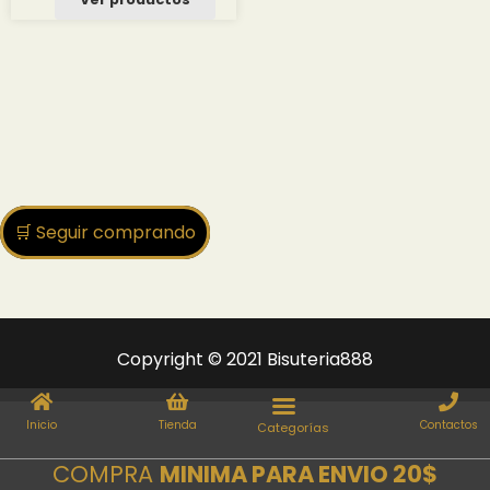
desde
1.25 $
hasta
13.34 $
🛒 Seguir comprando
Copyright © 2021 Bisuteria888
Inicio
Tienda
Contactos
COMPRA
MINIMA PARA ENVIO 20$