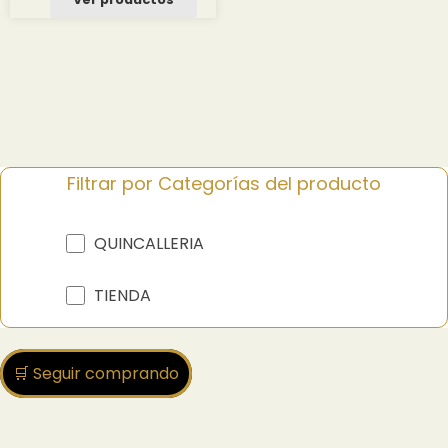
desde
1.80 $
hasta
19.22 $
Filtrar por Categorías del producto
QUINCALLERIA
TIENDA
🛒 Seguir comprando