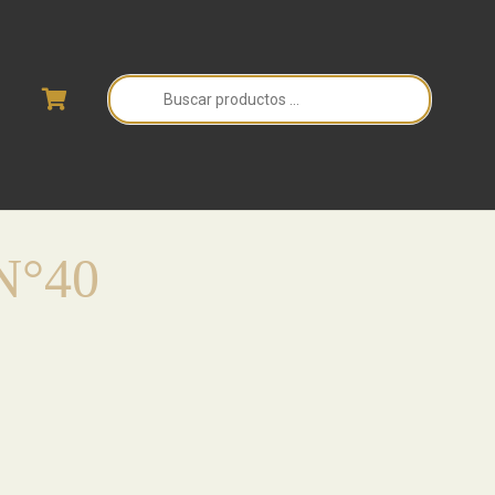
Búsqueda
de
productos
N°40