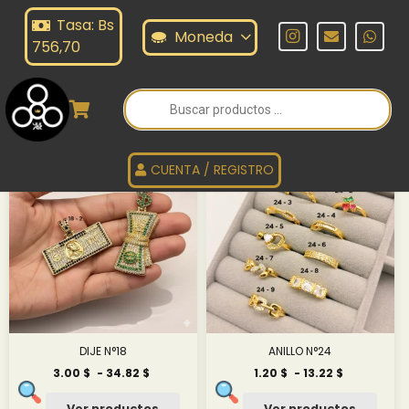
Tasa: Bs
ROCHINO
Moneda
756,70
Búsqueda
de
OROCHINO
productos
CUENTA / REGISTRO
DIJE N°18
ANILLO N°24
Rango
Rango
3.00
$
-
34.82
$
1.20
$
-
13.22
$
de
de
precios:
precios:
Ver productos
Ver productos