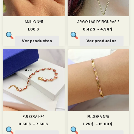
UNIDADES SURTIDAS
Añadir al carrito
ANILLO N°11
ARGOLLAS DE FIGURAS F
Rango
1.00
$
0.42
$
-
4.34
$
de
precios:
Ver productos
Ver productos
desde
0.42 $
hasta
4.34 $
PULSERA N°4
PULSERA N°5
Rango
Rango
0.50
$
-
7.50
$
1.25
$
-
15.00
$
de
de
precios:
precios: