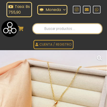
Tasa: Bs
Moneda
755,90
Búsqueda
de
productos
CUENTA / REGISTRO