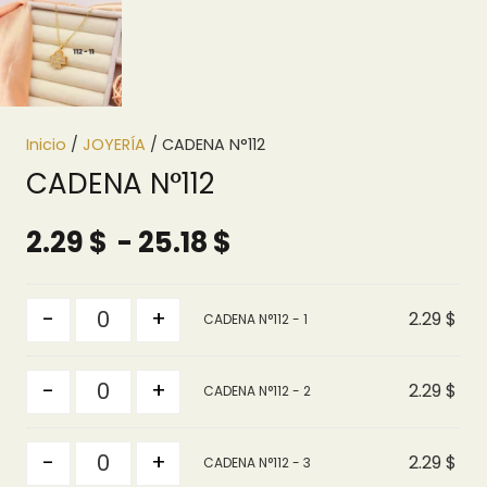
Inicio
/
JOYERÍA
/ CADENA N°112
CADENA N°112
Rango
2.29
$
-
25.18
$
de
precios:
Quantity
-
+
2.29
$
CADENA N°112 - 1
desde
2.29 $
Quantity
hasta
-
+
2.29
$
CADENA N°112 - 2
25.18 $
Quantity
-
+
2.29
$
CADENA N°112 - 3