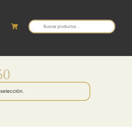
Búsqueda
de
productos
50
selección.