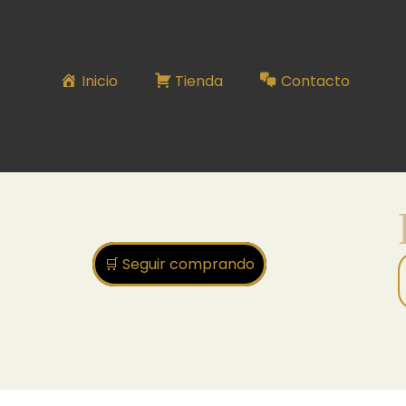
PULSERA SERIE N°50
Inicio
Tienda
Contacto
🛒 Seguir comprando