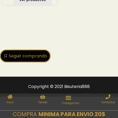
desde
2.25 $
hasta
24.00 $
🛒 Seguir comprando
Copyright © 2021 Bisuteria888
Inicio
Tienda
Contactos
COMPRA
MINIMA PARA ENVIO 20$