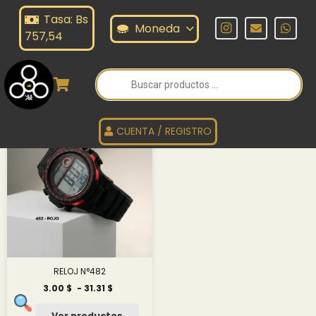
Tasa: Bs
ELOJ SERIE N°228
Moneda
757,54
Búsqueda
de
RELOJ SERIE N°228
productos
CUENTA / REGISTRO
RELOJ N°482
Rango
3.00
$
-
31.31
$
de
precios:
Ver productos