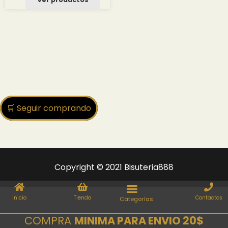
desde
3.00 $
hasta
31.31 $
🛒 Seguir comprando
Copyright © 2021 Bisuteria888
Inicio
Tienda
Contactos
COMPRA
MINIMA PARA ENVIO 20$