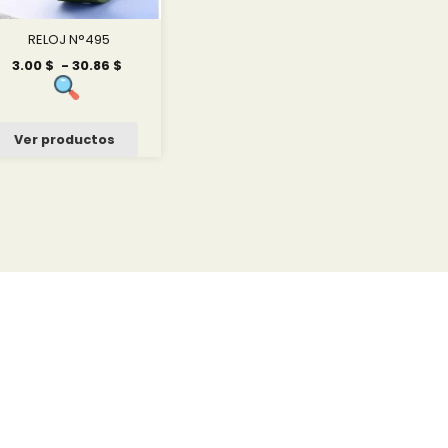
RELOJ N°495
Rango
3.00
$
-
30.86
$
de
precios:
desde
3.00 $
Ver productos
hasta
30.86 $