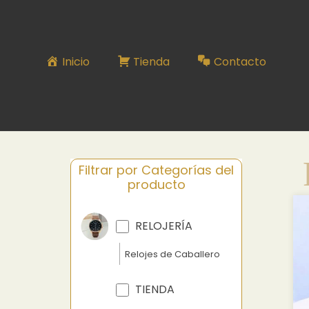
RELOJ SERIE N°250
Inicio
Tienda
Contacto
Filtrar por Categorías del
producto
RELOJERÍA
Relojes de Caballero
TIENDA