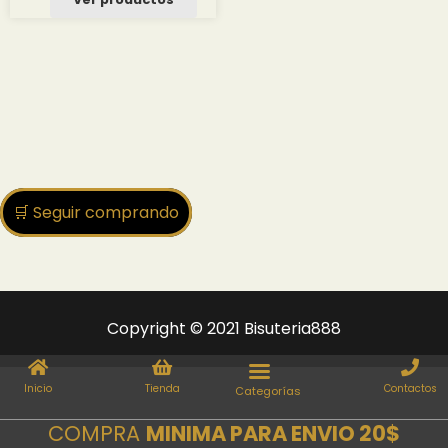
desde
2.50 $
hasta
29.02 $
🛒 Seguir comprando
Copyright © 2021 Bisuteria888
Inicio
Tienda
Contactos
COMPRA
MINIMA PARA ENVIO 20$