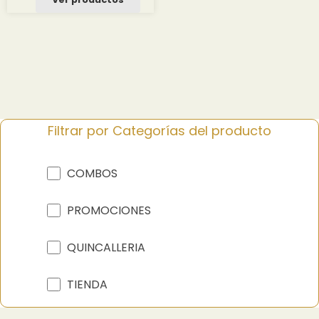
desde
7.51 $
hasta
10.01 $
Filtrar por Categorías del producto
COMBOS
PROMOCIONES
QUINCALLERIA
TIENDA