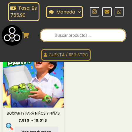
Tasa: Bs
ELOJES DE NIÑO
Moneda
755,90
Búsqueda
de
RELOJES DE NIÑO
productos
CUENTA / REGISTRO
BOXPARTY PARA NIÑOS Y NIÑAS
Rango
7.51
$
-
10.01
$
de
precios:
Ver productos