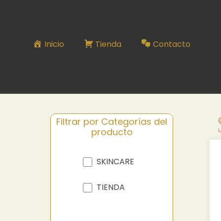
SKINCARE N°80
Inicio
Tienda
Contacto
Filtrar por Categorías del
producto
SKINCARE
TIENDA