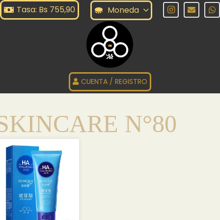
Tasa: Bs 755,90
Moneda
CUENTA / REGISTRO
SKINCARE N°80