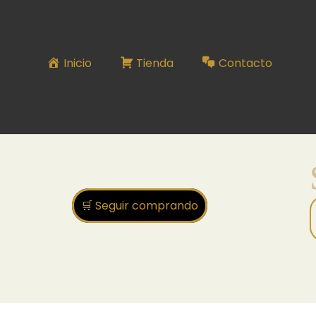
SKINCARE N°95
Inicio
Tienda
Contacto
🛒 Seguir comprando