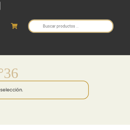
Búsqueda
de
productos
°36
selección.