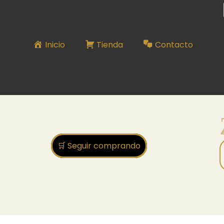
ZARCILLO SERIE N°36
Inicio
Tienda
Contacto
🛒 Seguir comprando