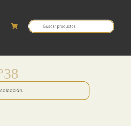
Búsqueda
de
productos
°38
selección.