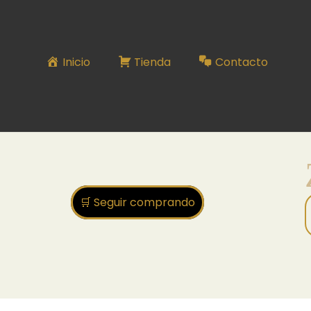
ZARCILLO SERIE N°38
Inicio
Tienda
Contacto
🛒 Seguir comprando