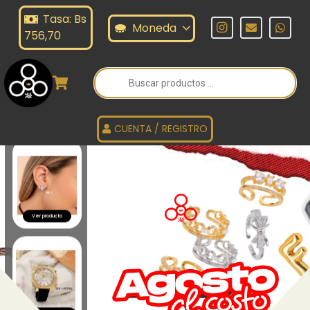
Tasa: Bs
Moneda
756,70
Búsqueda
de
productos
CUENTA / REGISTRO
Ver producto
Ver todos los productos