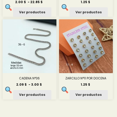
Rango
2.00
$
-
22.85
$
1.25
$
de
precios:
Ver productos
Ver productos
desde
2.00 $
hasta
22.85 $
CADENA N°36
ZARCILLO N°11 POR DOCENA
Rango
2.09
$
-
3.00
$
1.25
$
de
precios:
Ver productos
Ver productos
desde
2.09 $
hasta
3.00 $