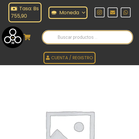
Tasa: Bs
Moneda
755,90
Búsqueda
de
productos
CUENTA / REGISTRO