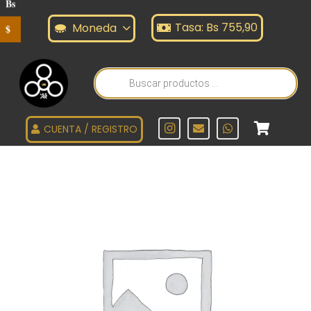
Bs
Tasa: Bs 755,90
Moneda
$
Búsqueda
de
productos
CUENTA / REGISTRO