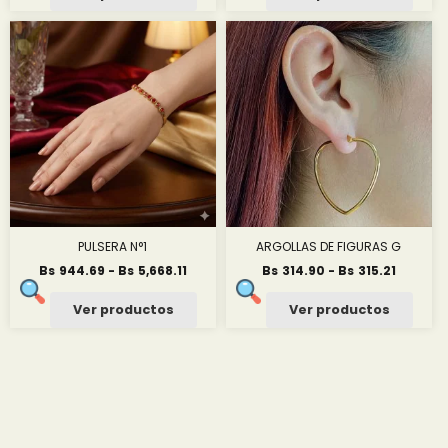
desde
desde
Bs6,367.18
Bs314.
hasta
hasta
Bs36,350.05
Bs3,281
PULSERA N°1
ARGOLLAS DE FIGURAS G
Rango
Rango
Bs
944.69
-
Bs
5,668.11
Bs
314.90
-
Bs
315.21
de
de
precios:
precios
Ver productos
Ver productos
desde
desde
Bs944.69
Bs314.9
hasta
hasta
Bs5,668.11
Bs315.2