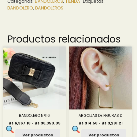
Categorías:
BANDOLEROS
,
TIENDA
Etiquetas:
BANDOLERO
,
BANDOLEROS
Productos relacionados
BANDOLERO N°116
ARGOLLAS DE FIGURAS D
Rango
Rango
Bs
6,367.18
-
Bs
36,350.05
Bs
314.58
-
Bs
3,281.21
de
de
precios:
precios
Ver productos
Ver productos