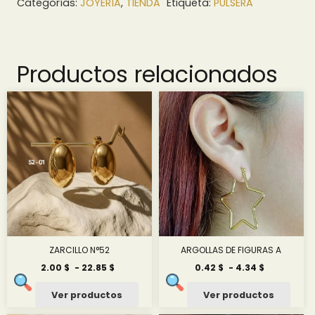
Categorías:
JOYERÍA
,
TIENDA
Etiqueta:
PULSERA
Productos relacionados
ZARCILLO N°52
ARGOLLAS DE FIGURAS A
Rango
Rango
2.00
$
-
22.85
$
0.42
$
-
4.34
$
de
de
precios:
precios:
Ver productos
Ver productos
desde
desde
2.00 $
0.42 $