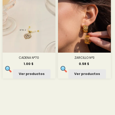
hasta
hasta
22.85 $
4.34 $
CADENA N°70
ZARCILLO N°3
1.00
$
0.58
$
Ver productos
Ver productos