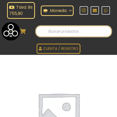
Tasa: Bs
Moneda
755,90
Búsqueda
de
productos
CUENTA / REGISTRO