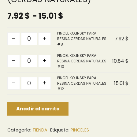
Rango
7.92
$
-
15.01
$
de
precios:
PINCEL KOLINSKY PARA
Quantity
-
+
7.92
$
desde
RESINA CERDAS NATURALES
#8
7.92 $
PINCEL KOLINSKY PARA
hasta
Quantity
-
+
10.84
$
RESINA CERDAS NATURALES
15.01 $
#10
PINCEL KOLINSKY PARA
Quantity
-
+
15.01
$
RESINA CERDAS NATURALES
#12
Añadir al carrito
Categoría:
TIENDA
Etiqueta:
PINCELES