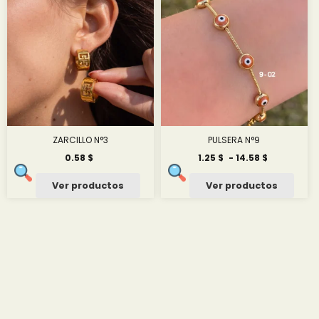
ZARCILLO N°3
PULSERA N°9
Rango
0.58
$
1.25
$
-
14.58
$
de
precios:
Ver productos
Ver productos
desde
1.25 $
hasta
14.58 $