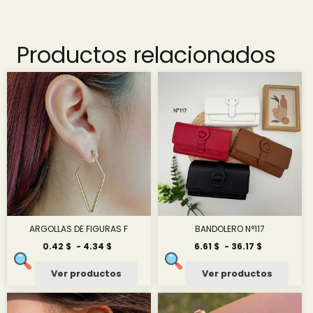
Productos relacionados
ARGOLLAS DE FIGURAS F
BANDOLERO N°117
Rango
Rango
0.42
$
-
4.34
$
6.61
$
-
36.17
$
de
de
precios:
precios:
Ver productos
Ver productos
desde
desde
0.42 $
6.61 $
hasta
hasta
4.34 $
36.17 $