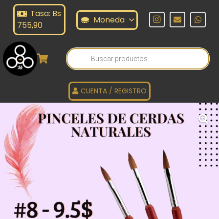
Tasa: Bs
Moneda
755,90
Búsqueda
de
productos
CUENTA / REGISTRO