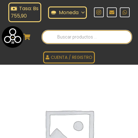
Tasa: Bs
Moneda
755,90
Búsqueda
de
productos
CUENTA / REGISTRO