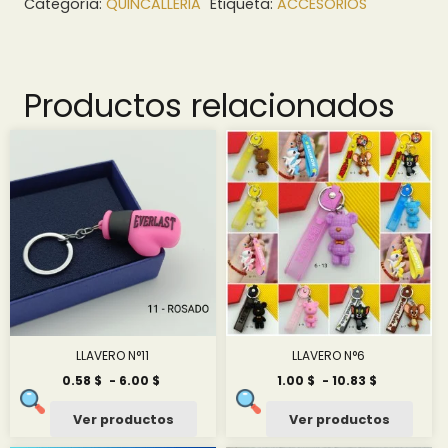
Categoría:
QUINCALLERIA
Etiqueta:
ACCESORIOS
Productos relacionados
LLAVERO N°11
LLAVERO N°6
Rango
Rango
0.58
$
-
6.00
$
1.00
$
-
10.83
$
de
de
precios:
precios:
Ver productos
Ver productos
desde
desde
0.58 $
1.00 $