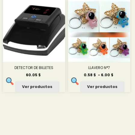
hasta
hasta
10.83 $
6.01 $
DETECTOR DE BILLETES
LLAVERO N°7
Rango
60.05
$
0.58
$
-
6.00
$
de
precios:
Ver productos
Ver productos
desde
0.58 $
hasta
6.00 $