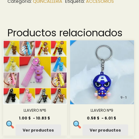
Categoría:
QUINCALLERIA
Etiqueta:
ACCESORIOS
Productos relacionados
LLAVERO N°6
LLAVERO N°9
Rango
Rango
1.00
$
-
10.83
$
0.58
$
-
6.01
$
de
de
precios:
precios:
Ver productos
Ver productos
desde
desde
1.00 $
0.58 $