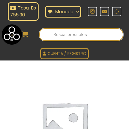
Tasa: Bs
Moneda
755,90
Búsqueda
de
productos
CUENTA / REGISTRO