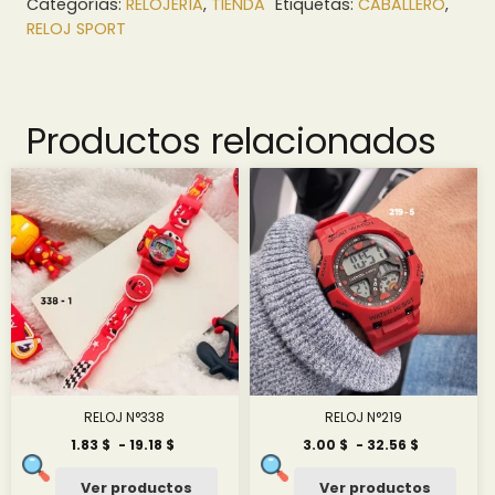
Categorías:
RELOJERÍA
,
TIENDA
Etiquetas:
CABALLERO
,
RELOJ SPORT
Productos relacionados
RELOJ N°338
RELOJ N°219
Rango
Rango
1.83
$
-
19.18
$
3.00
$
-
32.56
$
de
de
precios:
precios:
Ver productos
Ver productos