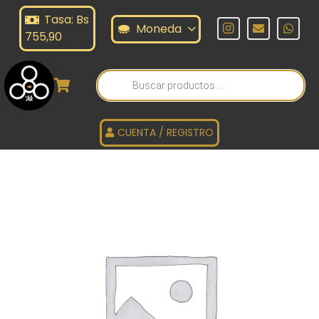
Tasa: Bs
Moneda
755,90
Búsqueda
de
productos
CUENTA / REGISTRO