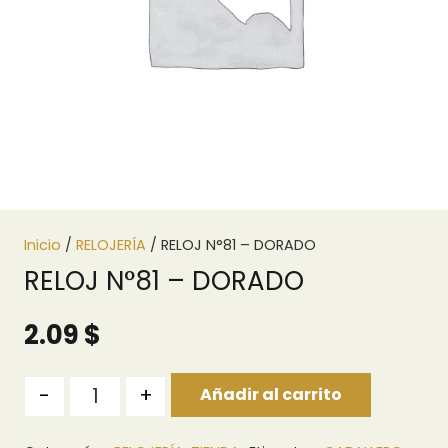
Inicio
/
RELOJERÍA
/ RELOJ N°81 – DORADO
RELOJ N°81 – DORADO
2.09
$
Quantity
-
+
Añadir al carrito