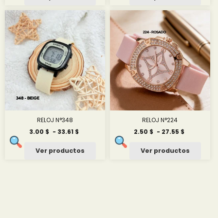
desde
desde
1.83 $
3.00 $
hasta
hasta
19.18 $
32.56 $
RELOJ N°348
RELOJ N°224
Rango
Rango
3.00
$
-
33.61
$
2.50
$
-
27.55
$
de
de
precios:
precios:
Ver productos
Ver productos
desde
desde
3.00 $
2.50 $
hasta
hasta
33.61 $
27.55 $