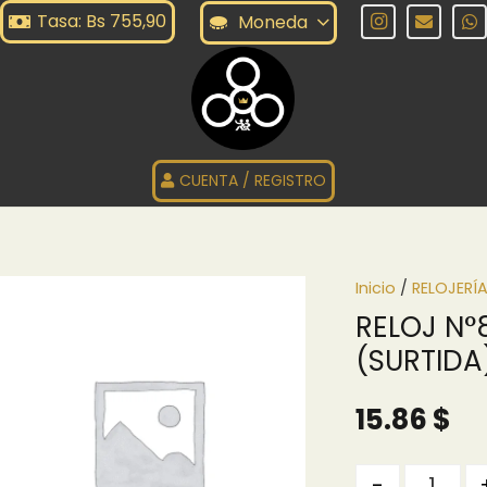
Tasa: Bs 755,90
Moneda
CUENTA / REGISTRO
Inicio
/
RELOJERÍ
RELOJ N
(SURTIDA
15.86
$
Quantity
-