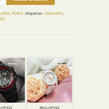
JERÍA
,
TIENDA
Etiquetas:
CABALLERO
,
SEX
J N°323
RELOJ N°333