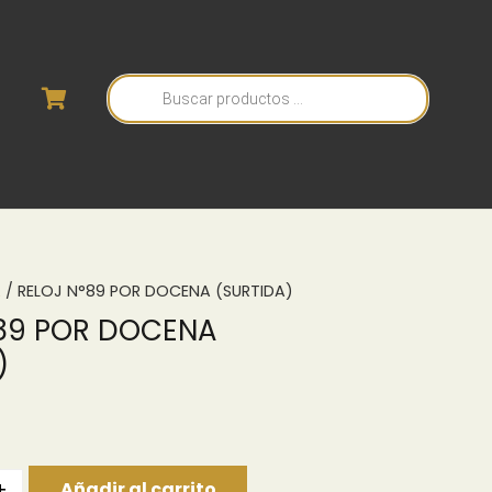
Búsqueda
de
productos
A
/ RELOJ N°89 POR DOCENA (SURTIDA)
°89 POR DOCENA
)
+
Añadir al carrito