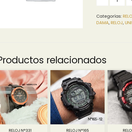
Categorías:
RELO
DAMA
,
RELOJ
,
UNI
Productos relacionados
RELOJ N°331
RELOJ N°165
RELO