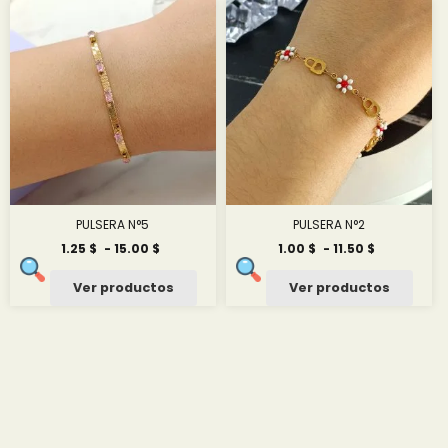
hasta
hasta
36.17 $
4.34 $
PULSERA N°5
PULSERA N°2
Rango
Rango
1.25
$
-
15.00
$
1.00
$
-
11.50
$
de
de
precios:
precios:
Ver productos
Ver productos
desde
desde
1.25 $
1.00 $
hasta
hasta
15.00 $
11.50 $