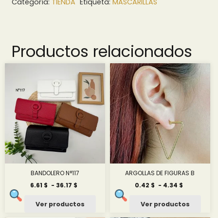
Categoría:
TIENDA
Etiqueta:
MASCARILLAS
Productos relacionados
BANDOLERO N°117
ARGOLLAS DE FIGURAS B
Rango
Rango
6.61
$
-
36.17
$
0.42
$
-
4.34
$
de
de
precios:
precios:
Ver productos
Ver productos
desde
desde
6.61 $
0.42 $