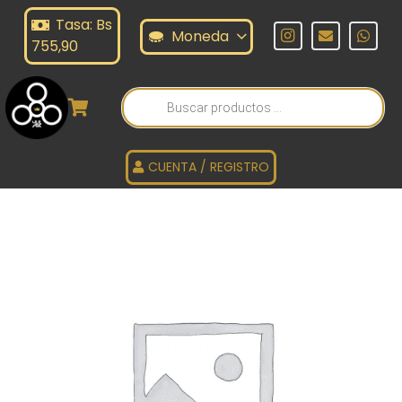
Tasa: Bs
Moneda
755,90
Búsqueda
de
productos
CUENTA / REGISTRO