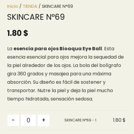
Inicio
/
TIENDA
/ SKINCARE N°69
SKINCARE N°69
1.80
$
La
esencia para ojos Bioaqua Eye Ball
. Esta
esencia esencial para ojos mejora la sequedad de
la piel alrededor de los ojos. La bola del bolígrafo
gira 360 grados y masajea para una máxima
absorción. Su diseño es fácil de sostener y
transportar. Nutre la piel y deja la piel mucho
tiempo hidratada, sensación sedosa.
Quantity
-
+
1.80
$
SKINCARE N°69 - 1