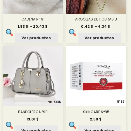
CADENA N° 91
ARGOLLAS DE FIGURAS B
Rango
Rango
1.83
$
-
20.43
$
0.42
$
-
4.34
$
de
de
precios:
precios:
Ver productos
Ver productos
desde
desde
1.83 $
0.42 $
hasta
hasta
20.43 $
4.34 $
BANDOLERO N°90
SKINCARE N°85
13.01
$
2.50
$
Ver productos
Ver productos