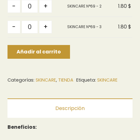
Quantity
-
+
1.80
$
SKINCARE N°69 - 2
Quantity
-
+
1.80
$
SKINCARE N°69 - 3
Añadir al carrito
Categorías:
SKINCARE
,
TIENDA
Etiqueta:
SKINCARE
Descripción
Beneficios: