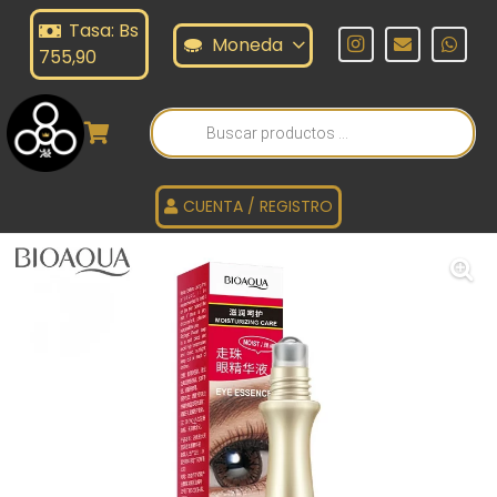
Tasa: Bs
Moneda
755,90
Búsqueda
de
productos
CUENTA / REGISTRO