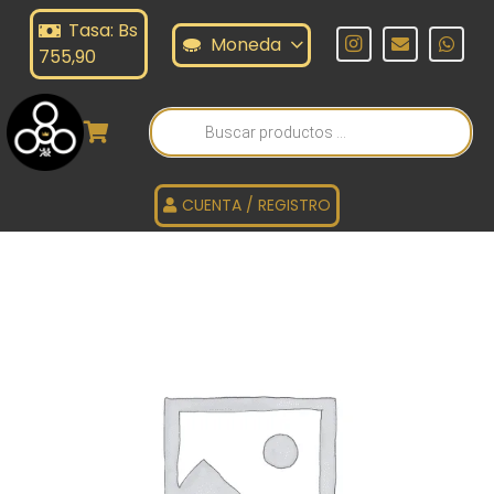
Tasa: Bs
Moneda
755,90
Búsqueda
de
productos
CUENTA / REGISTRO