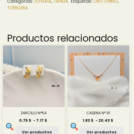
Categorías:
JOYERÍA
,
TIENDA
Etiquetas:
ORO CHINO
,
TOBILLERA
Productos relacionados
ZARCILLO N°54
CADENA N° 91
Rango
Rango
0.75
$
-
7.17
$
1.83
$
-
20.43
$
de
de
precios:
precios:
Ver productos
Ver productos