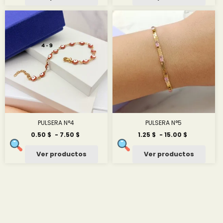
desde
desde
0.75 $
1.83 $
hasta
hasta
7.17 $
20.43 $
PULSERA N°4
PULSERA N°5
Rango
Rango
0.50
$
-
7.50
$
1.25
$
-
15.00
$
de
de
precios:
precios:
Ver productos
Ver productos
desde
desde
0.50 $
1.25 $
hasta
hasta
7.50 $
15.00 $