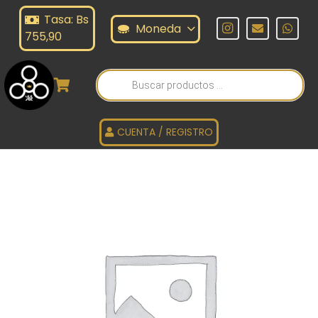
Tasa: Bs
Moneda
755,90
Búsqueda
de
productos
CUENTA / REGISTRO