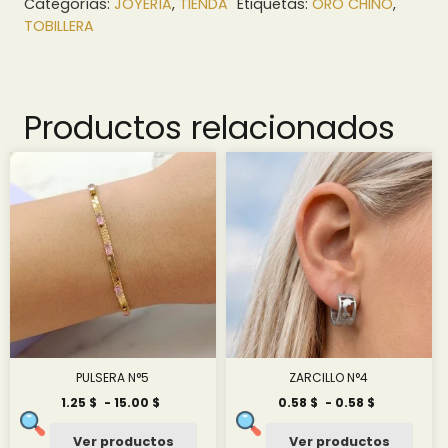
Categorías:
JOYERÍA
,
TIENDA
Etiquetas:
ORO CHINO
,
TOBILLERA
Productos relacionados
PULSERA N°5
ZARCILLO N°4
Rango
Rango
1.25
$
-
15.00
$
0.58
$
-
0.58
$
de
de
precios:
precios:
Ver productos
Ver productos