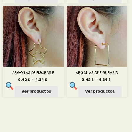
desde
desde
1.25 $
0.58 $
hasta
hasta
15.00 $
0.58 $
ARGOLLAS DE FIGURAS E
ARGOLLAS DE FIGURAS D
Rango
Rango
0.42
$
-
4.34
$
0.42
$
-
4.34
$
de
de
precios:
precios:
Ver productos
Ver productos
desde
desde
0.42 $
0.42 $
hasta
hasta
4.34 $
4.34 $