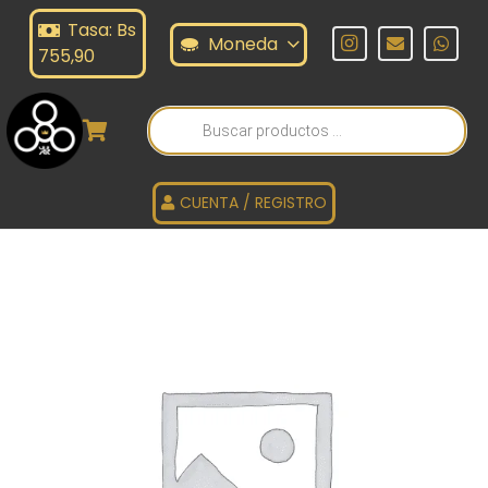
Tasa: Bs
Moneda
755,90
Búsqueda
de
productos
CUENTA / REGISTRO