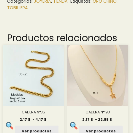
Categorías:
JOYERÍA
,
TIENDA
Etiquetas:
ORO CHINO
,
TOBILLERA
Productos relacionados
CADENA N°35
CADENA N° 93
Rango
Rango
2.17
$
-
4.17
$
2.17
$
-
22.85
$
de
de
precios:
precios:
Ver productos
Ver productos