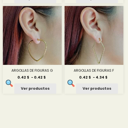
desde
desde
2.17 $
2.17 $
hasta
hasta
4.17 $
22.85 $
ARGOLLAS DE FIGURAS G
ARGOLLAS DE FIGURAS F
Rango
Rango
0.42
$
-
0.42
$
0.42
$
-
4.34
$
de
de
precios:
precios:
Ver productos
Ver productos
desde
desde
0.42 $
0.42 $
hasta
hasta
0.42 $
4.34 $