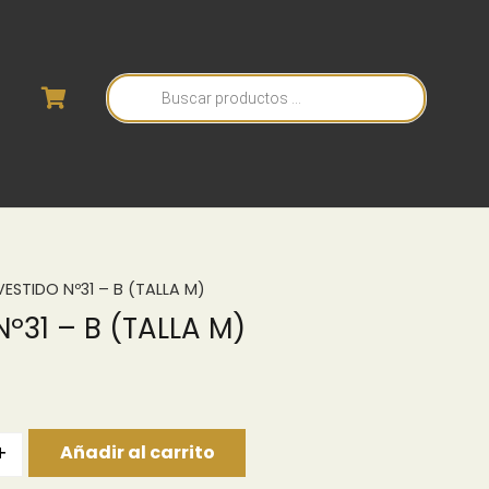
Búsqueda
de
productos
VESTIDO Nº31 – B (TALLA M)
º31 – B (TALLA M)
+
Añadir al carrito