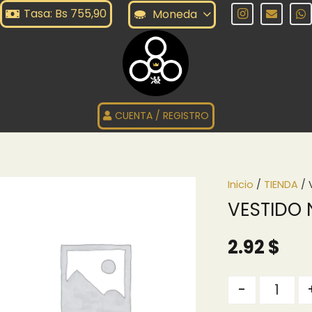
Tasa: Bs 755,90
Moneda
CUENTA / REGISTRO
Inicio
/
TIENDA
/ 
VESTIDO N
2.92
$
Quantity
-