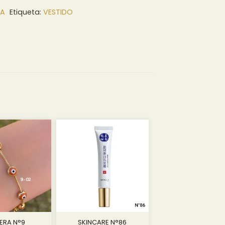
DA
Etiqueta:
VESTIDO
ERA N°9
SKINCARE N°86