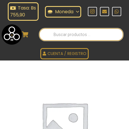
Tasa: Bs
Moneda
755,90
Búsqueda
de
productos
CUENTA / REGISTRO