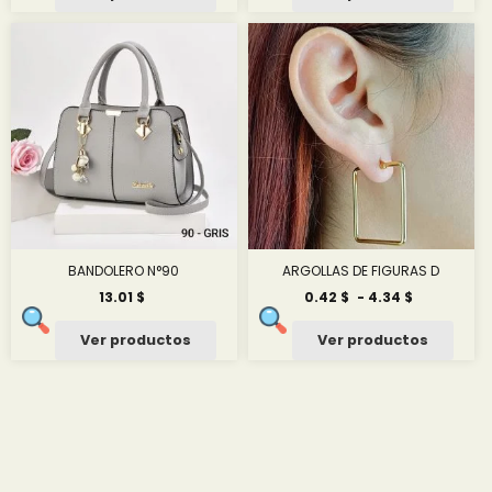
BANDOLERO N°90
ARGOLLAS DE FIGURAS D
Rango
13.01
$
0.42
$
-
4.34
$
de
precios:
Ver productos
Ver productos
desde
0.42 $
hasta
4.34 $