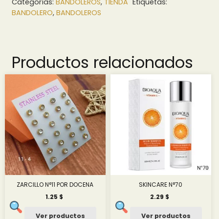
Categorías:
BANDOLEROS
,
TIENDA
Etiquetas:
BANDOLERO
,
BANDOLEROS
Productos relacionados
ZARCILLO N°11 POR DOCENA
SKINCARE N°70
1.25
$
2.29
$
Ver productos
Ver productos